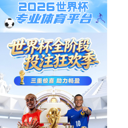
京东
小程序
天猫
首页
产品中心
产品中心
智能/科技/创新
新闻资讯
门店地图
产品中心
公司简介
智能机器人
智能办公
智能穿戴
智能教育
人才招聘
智能出行
智能家居
智能健康
创意配件
联系我们