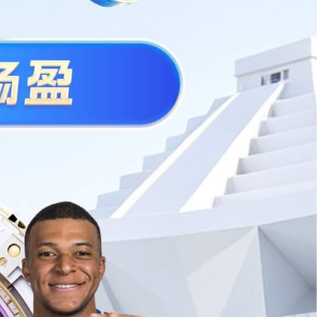
联
系
方
式