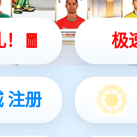
三店
深圳店
际机场T2航站楼B251登机口旁
深圳宝安国际机场T3候机楼3C-
铺
1
2
3
4
5
···
>