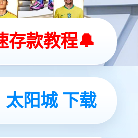
深圳二店
04-09店
深圳宝安国际机场T3航站楼国内出发3N-
02-01（41号登机口）