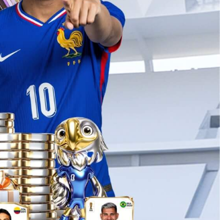
广州一店
登机口旁
广州白云国际机场二号航站楼T2北指廊
二层T22R44商铺