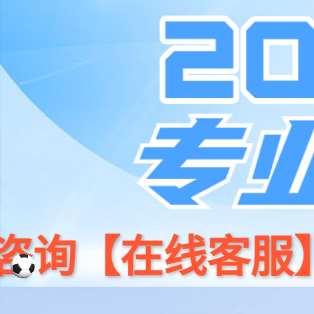
首
门店地图
科技 /专业 /体验