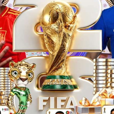
E
大兴二店
北京大兴三店
兴国际机场C44登机口旁
北京大兴国际机场安检内D61