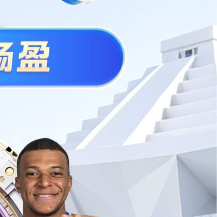
联
系
方
式